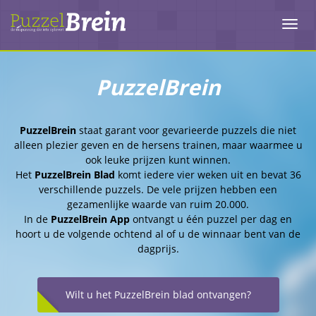
Toggl
navig
PuzzelBrein
PuzzelBrein
staat garant voor gevarieerde puzzels die niet
alleen plezier geven en de hersens trainen, maar waarmee u
ook leuke prijzen kunt winnen.
Het
PuzzelBrein Blad
komt iedere vier weken uit en bevat 36
verschillende puzzels. De vele prijzen hebben een
gezamenlijke waarde van ruim 20.000.
In de
PuzzelBrein App
ontvangt u één puzzel per dag en
hoort u de volgende ochtend al of u de winnaar bent van de
dagprijs.
Wilt u het PuzzelBrein blad ontvangen?