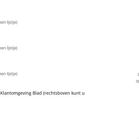
n lijstje)
n lijstje)
n lijstje)
o
 Klantomgeving Blad (rechtsboven kunt u