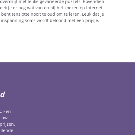
ijdverdrijf met leuke gevarieerde puzzels. Bovendien
teek je er nog wat van op bij het zoeken op internet.
e bent tenslotte nooit te oud om te leren. Leuk dat je
inspanning soms wordt beloond met een prijsje.
ad
s. Eén
u uw
prijzen.
illende