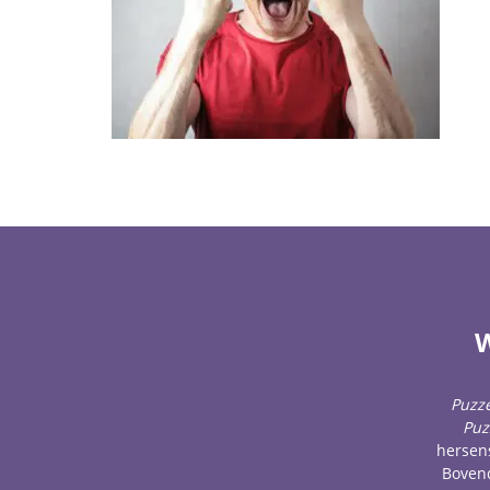
W
Puzze
Puz
hersens
Bovend