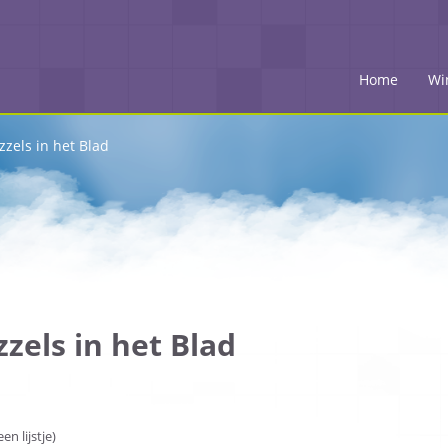
Home
Wi
zels in het Blad
zels in het Blad
n lijstje)