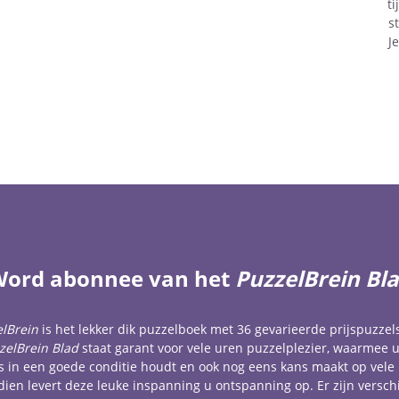
t
s
J
ord abonnee van het
PuzzelBrein Bl
lBrein
is het lekker dik puzzelboek met 36 gevarieerde prijspuzzel
zelBrein Blad
staat garant voor vele uren puzzelplezier, waarmee 
 in een goede conditie houdt en ook nog eens kans maakt op vele 
ien levert deze leuke inspanning u ontspanning op. Er zijn versch