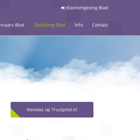
Klantomgeving Blad
nnaars Blad
Oplossing Blad
Info
Contact
Reviews op Trustpilot.nl