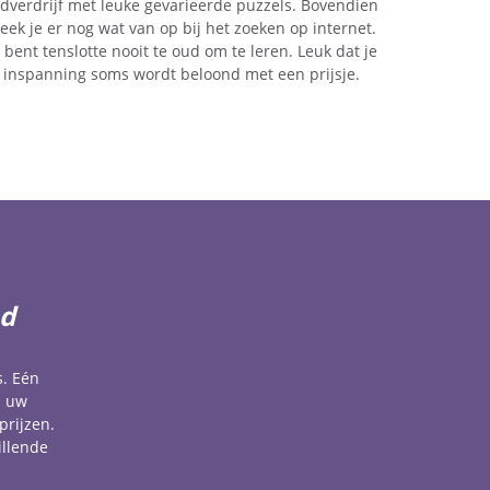
ijdverdrijf met leuke gevarieerde puzzels. Bovendien
teek je er nog wat van op bij het zoeken op internet.
e bent tenslotte nooit te oud om te leren. Leuk dat je
inspanning soms wordt beloond met een prijsje.
ad
s. Eén
u uw
prijzen.
illende