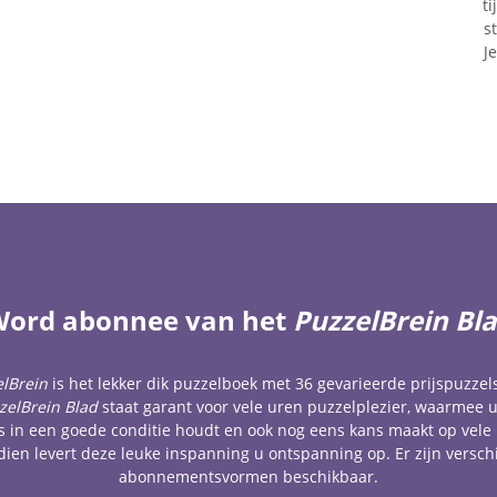
t
s
J
ord abonnee van het
PuzzelBrein Bl
lBrein
is het lekker dik puzzelboek met 36 gevarieerde prijspuzzel
zelBrein Blad
staat garant voor vele uren puzzelplezier, waarmee 
 in een goede conditie houdt en ook nog eens kans maakt op vele 
ien levert deze leuke inspanning u ontspanning op. Er zijn versch
abonnementsvormen beschikbaar.