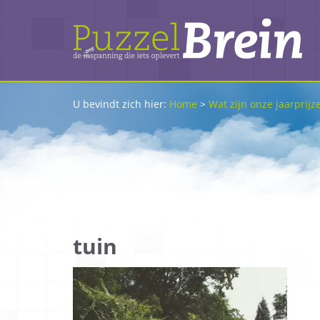
U bevindt zich hier:
Home
>
Wat zijn onze jaarprijz
tuin