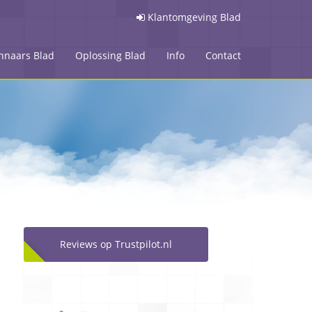
Klantomgeving Blad
nnaars Blad
Oplossing Blad
Info
Contact
Reviews op Trustpilot.nl