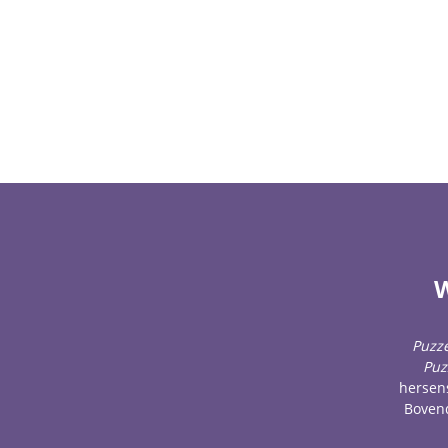
W
Puzze
Puz
hersens
Bovend