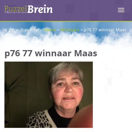
Toggl
navig
U bevindt zich hier:
Home
>
Winnaars
>
p76 77 winnaar Maas
p76 77 winnaar Maas