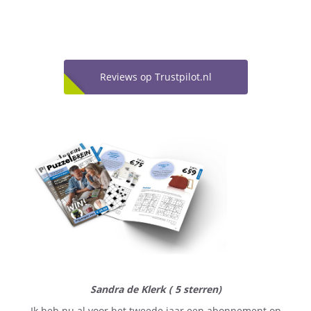
Reviews op Trustpilot.nl
Sandra de Klerk ( 5 sterren)
Ik heb nu al voor het tweede jaar een abonnement op