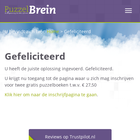
Toggl
navig
U bevindt zich hier:
Home
>
Gefeliciteerd
Gefeliciteerd
U heeft de juiste oplossing ingevoerd. Gefeliciteerd.
U krijgt nu toegang tot de pagina waar u zich mag inschrijven
voor twee gratis puzzelboeken t.w.v. € 27,50
Klik hier om naar de inschrijfpagina te gaan
.
Reviews op Trustpilot.nl