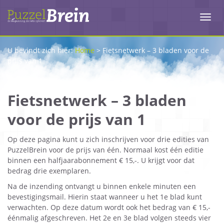
Toggl
navig
U bevindt zich hier:
Home
>
Fietsnetwerk – 3 bladen voor de
prijs van 1
Fietsnetwerk – 3 bladen
voor de prijs van 1
Op deze pagina kunt u zich inschrijven voor drie edities van
PuzzelBrein voor de prijs van één. Normaal kost één editie
binnen een halfjaarabonnement € 15,-. U krijgt voor dat
bedrag drie exemplaren.
Na de inzending ontvangt u binnen enkele minuten een
bevestigingsmail. Hierin staat wanneer u het 1e blad kunt
verwachten. Op deze datum wordt ook het bedrag van € 15,-
éénmalig afgeschreven. Het 2e en 3e blad volgen steeds vier