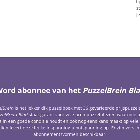
t
s
J
ord abonnee van het
PuzzelBrein Bl
lBrein
is het lekker dik puzzelboek met 36 gevarieerde prijspuzzel
zelBrein Blad
staat garant voor vele uren puzzelplezier, waarmee 
 in een goede conditie houdt en ook nog eens kans maakt op vele 
ien levert deze leuke inspanning u ontspanning op. Er zijn versch
abonnementsvormen beschikbaar.