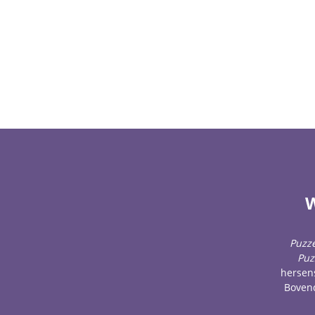
W
Puzze
Puz
hersens
Bovend