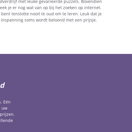
ijdverdrijf met leuke gevarieerde puzzels. Bovendien
teek je er nog wat van op bij het zoeken op internet.
e bent tenslotte nooit te oud om te leren. Leuk dat je
inspanning soms wordt beloond met een prijsje.
ad
s. Eén
u uw
prijzen.
illende