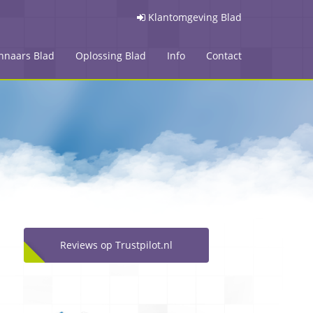
Klantomgeving Blad
nnaars Blad
Oplossing Blad
Info
Contact
Reviews op Trustpilot.nl